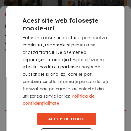
BINE AI VENIT LA
Acest site web folosește
COPYKREA
cookie-uri
UNUL SAU DOUĂ DESIGNURI: TU ALEGI CUM ȘI
Am detectat că navighezi dintr-o locație diferită de cea
Folosim cookie-uri pentru a personaliza
CE COMUNICI
aferentă acestui site. Te rugăm să confirmi ce versiune
conținutul, reclamele și pentru a ne
dorești să vizitezi
Poți utiliza același design pe ambele părți pentru a-ți întări
analiza traficul. De asemenea,
mesajul sau să printezi două diferite în funcție de nevoile
împărtășim informații despre utilizarea
tale. Datorită sistemului cu rulou dublu, vei putea adapta
site-ului nostru cu partenerii noștri de
cu ușurință comunicarea ta la diferite publicuri sau
publicitate și analiză, care le pot
momente fără a fi nevoie să schimbi suportul.
combina cu alte informații pe care le-ați
furnizat sau pe care le-au colectat din
utilizarea serviciilor lor.
Politica de
MERGI LA COPYKREA USA
confidențialitate
ACCEPTĂ TOATE