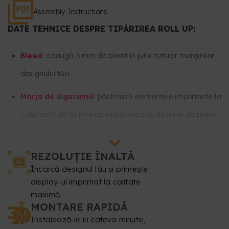
Assembly Instructions
DATE TEHNICE DESPRE TIPĂRIREA ROLL UP:
Bleed
: adaugă 3 mm de bleed în jurul tuturor marginilor
designului tău.
Marja de siguranță
: păstrează elementele importante la
o distanță de 10 mm de marginea sau de liniile de pliere.
Păstrează tot textul și imaginile importante la cel puțin 30
REZOLUȚIE ÎNALTĂ
mm de partea inferioară și 30 mm de partea superioară a
Încarcă designul tău și primește
designului tău. Această parte va rămâne în mare parte
display-ul imprimat la calitate
rulată în interiorul suportului și nu va fi vizibilă.
maximă.
MONTARE RAPIDĂ
Rezoluție
: cel puțin 150 dpi.
Instalează-le în câteva minute,