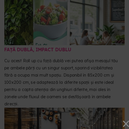
secțiunea „Descarcă șabloanele noastre”.
FAȚĂ DUBLĂ, IMPACT DUBLU
Cu acest Roll up cu față dublă vei putea afișa mesajul tău
pe ambele părți cu un singur suport, sporind vizibilitatea
fără a ocupa mai mult spațiu. Disponibil în 85x200 cm și
100x200 cm, se adaptează la diferite spații și este ideal
pentru a capta atenția din unghiuri diferite, mai ales în
zonele unde fluxul de oameni se desfășoară în ambele
direcții.