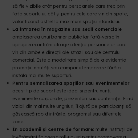
să fie vizibile atât pentru persoanele care trec prin
fața suportului, cât și pentru cele care vin din spate,
valorificând astfel la maximum spațiul standului.
La intrarea în magazine sau sedii comerciale
:
amplasarea unui banner publicitar față-verso în
apropierea intrării atrage atenția persoanelor care
vin din ambele direcții ale străzii sau ale centrului
comercial. Este o modalitate simplă de a evidenția
promoții, noutăți sau campanii temporare fără a
instala mai multe suporturi.
Pentru semnalizarea spațiilor sau evenimentelor
:
acest tip de suport este ideal și pentru nunți,
evenimente corporate, prezentări sau conferințe. Fiind
vizibil din mai multe unghiuri, îi ajută pe participanți să
găsească rapid intrările, programul sau diferitele
zone.
În academii și centre de formare
: multe instituții de
învățământ folosesc roll-up-uri pentru promovarea