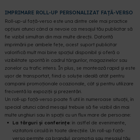
IMPRIMARE ROLL-UP PERSONALIZAT FAȚĂ-VERSO
Roll-up-ul față-verso este una dintre cele mai practice
opțiuni atunci când ai nevoie ca mesajul tău publicitar să
fie vizibil simultan din mai multe direcții. Datorită
imprimării pe ambele fețe, acest suport publicitar
valorifică mult mai bine spațiul disponibil și oferă o
vizibilitate sporită în cadrul târgurilor, magazinelor sau
zonelor cu trafic intens. În plus, se montează rapid și este
ușor de transportat, fiind o soluție ideală atât pentru
campanii promoționale ocazionale, cât și pentru utilizare
frecventă la expoziții și prezentări.
Un roll-up față-verso poate fi util în numeroase situații, în
special atunci când mesajul trebuie să fie vizibil din mai
multe unghiuri sau în spații cu un flux mare de persoane:
La târguri și conferințe
: în astfel de evenimente,
vizitatorii circulă în toate direcțiile. Un roll-up față-
verso permite ca brandul, promoția sau mesajul tău