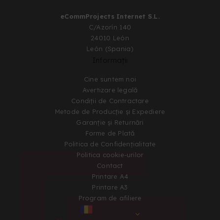
eCommProjects Internet S.L.
C/Azorín 140
24010 León
León (Spania)
Informații
Cine suntem noi
Avertizare legală
Condiții de Contractare
Metode de Producție și Expediere
Garanție și Returnări
Forme de Plată
Politica de Confidențialitate
Politica cookie-urilor
Contact
Printare A4
Printare A3
Program de afiliere
ROMÂNIA