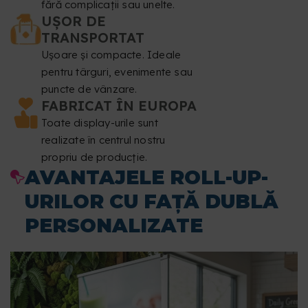
fără complicații sau unelte.
Mod de culoare
: CMYK.
UȘOR DE
TRANSPORTAT
Format de fișier
: PDF la scara 1:1 (fără parolă).
Ușoare și compacte. Ideale
pentru târguri, evenimente sau
Tipografie
: fonturile trebuie să fie încorporate sau
puncte de vânzare.
convertite în curbe.
FABRICAT ÎN EUROPA
Toate display-urile sunt
Dimensiunea minimă a fontului
: 20 pt.
realizate în centrul nostru
propriu de producție.
Grosimea minimă a liniei
: 1,5 puncte (0,5 mm).
AVANTAJELE ROLL-UP-
Suprapunere
: nu corectăm setările de suprapunere.
URILOR CU FAȚĂ DUBLĂ
PERSONALIZATE
Verificarea fișierelor
: nu efectuăm corectare
ortografică sau revizuirea conținutului.
Pentru a realiza corect fișierul acestui produs, te sfătuim
să descarci șablonul pe care îl vei găsi mai jos, în