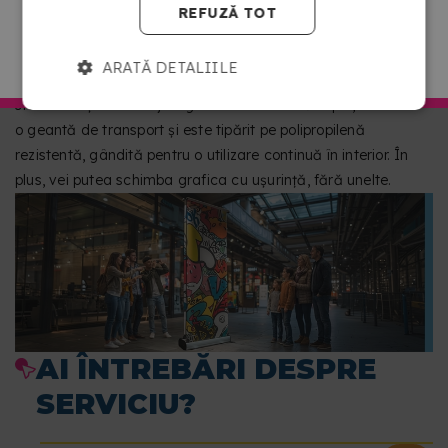
ROLL UP-URI PERFECTE PENTRU ZONELE DE
REFUZĂ TOT
TRECERE ȘI EVENIMENTE
MERGI LA COPYKREA ROMÂNIA
ARATĂ DETALIILE
Structura sa din aluminiu cu picioare reglabile oferă
stabilitate și un finisaj elegant. Se montează rapid, include
o geantă de transport și este tipărit pe polipropilenă
rezistentă, gândită pentru o utilizare continuă în interior. În
plus, vei putea schimba grafica cu ușurință, fără unelte.
AI ÎNTREBĂRI DESPRE
SERVICIU?