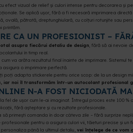
u efect vizual de relief și culori intense pentru decorarea și p
ționale. Se aplică ușor, fără a fi necesară imprimarea directă
 ovală, pătrată, dreptunghiulară, cu colțuri rotunjite sau perso
i printăm.
E CA UN PROFESIONIST – FĂRĂ
total asupra fiecărui detaliu de design
, fără să ai nevoie d
colantului în timp real.
a cum va arăta rezultatul final înainte de imprimare. Sistemul 
 a asigura o imprimare perfectă.
îți poți adapta stickerele pentru orice scop: de la un design mi
u, iar noi îl transformăm într-un autocolant profesional g
NLINE N-A FOST NICIODATĂ MA
 fel de ușor cum le-ai imaginat. Întregul proces este 100 % onli
ații, fără așteptare și cu rezultate profesionale.
a să primești comanda în doar câteva zile – fără surprize nepl
profesionale pentru a asigura culori vii, tăieturi precise și un 
a personaliza până la ultimul detaliu,
vei înțelege de ce vom 