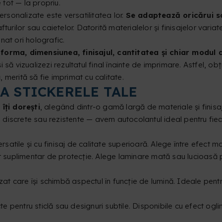
tot — la propriu.
ersonalizate este versatilitatea lor.
Se adaptează oricărui 
urilor sau caietelor. Datorită materialelor și finisajelor variate
inat ori holografic.
 forma, dimensiunea, finisajul, cantitatea și chiar modul d
și să vizualizezi rezultatul final înainte de imprimare. Astfel, ob
, merită să fie imprimat cu calitate.
A STICKERELE TALE
îți dorești
, alegând dintr-o gamă largă de materiale și finisaje
i discrete sau rezistente — avem autocolantul ideal pentru fiec
ersatile și cu finisaj de calitate superioară. Alege între efect mat
trat suplimentar de protecție. Alege laminare mată sau lucioasă 
 irizat care își schimbă aspectul în funcție de lumină. Ideale pe
cte pentru sticlă sau designuri subtile. Disponibile cu efect ogl