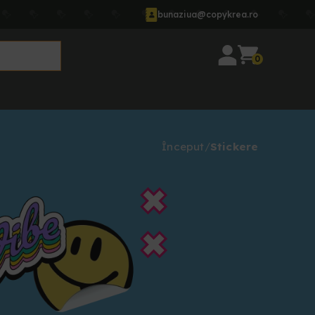
bunaziua@copykrea.ro
0
Început
Stickere