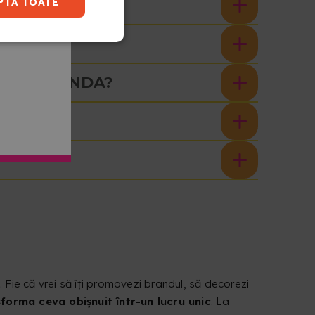
PTĂ TOATE
POT COMANDA?
. Fie că vrei să îți promovezi brandul, să decorezi
forma ceva obișnuit într-un lucru unic
. La