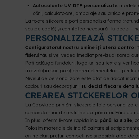
Autocolante UV DTF personalizate
: modele c
căni, calculatoare, ambalaje sau articole promo
La toate stickerele poți personaliza forma (rotundă,
sau pe coală) și cantitatea necesară. Tu decizi – no
PERSONALIZEAZĂ STICKER
Configuratorul nostru online îți oferă control 
fișierul tău și vei vedea imediat previzualizarea auto
Poți adăuga fundaluri, logo-uri sau texte și verific
fi rezoluția sau poziționarea elementelor – pentru
Nivelul de personalizare este atât de ridicat încât 
cadouri sau decorațiuni.
Tu decizi fiecare detali
CREAREA STICKERELOR O
La Copykrea printăm stickerele tale personalizate la
comanda – iar de restul ne ocupăm noi. Fără complic
În plus, oferim livrare rapidă în
5 până la 8 zile
, c
Folosim materiale de înaltă calitate și echipamente 
online clar, prețuri competitive și posibilitatea de 