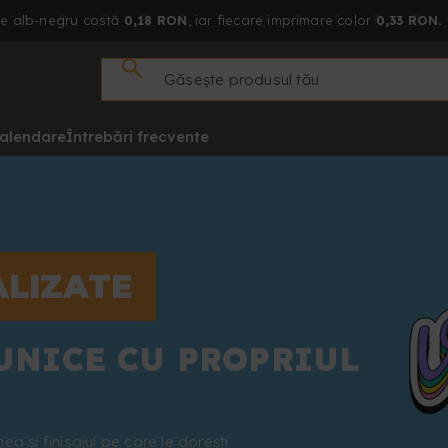
re alb-negru costă
0,18 RON
, iar fiecare imprimare color
0,33 RON.
alendare
Întrebări frecvente
ALIZATE
UNICE CU PROPRIUL
a și finisajul pe care le dorești