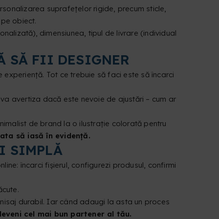
ersonalizarea suprafețelor rigide, precum sticle,
 pe obiect.
nalizată), dimensiunea, tipul de livrare (individual
 SĂ FII DESIGNER
e experiență. Tot ce trebuie să faci este să încarci
te va avertiza dacă este nevoie de ajustări – cum ar
nimalist de brand la o ilustrație colorată pentru
ata să iasă în evidență.
I SIMPLĂ
ne: încarci fișierul, configurezi produsul, confirmi
ăcute.
finisaj durabil. Iar când adaugi la asta un proces
deveni cel mai bun partener al tău.