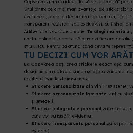
Copykrea vrem ca ideea ta să se „lipească” peste 
Unul dintre cele mai mari avantaje ale stickerelor p
eveniment, până la decorarea laptopurilor, biblioraft
transparent, rezistent sau exclusivist, cu finisaj lam
Ai libertate totală de creație.
Tu alegi materialul,
nostru online îți permite să ajustezi fiecare detaliu 
stilului tău. Pentru că atunci când ceva te reprezintă
TU DECIZI CUM VOR ARĂT
La Copykrea poți crea stickere exact așa cum 
designuri strălucitoare și îndrăznețe la variante ma
rezultatul înainte de imprimare.
Stickere personalizate din vinil
: rezistente, v
Stickere personalizate laminate
: vinil cu s
și umezelii.
Stickere holografice personalizate
: finisaj
care vor să iasă în evidență.
Stickere transparente personalizate
: perfe
exterior).