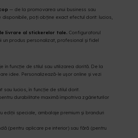
scop
— de la promovarea unui business sau
 disponibile, poți obține exact efectul dorit: lucios,
e livrare al stickerelor tale.
Configuratorul
ții un produs personalizat, profesional și fidel
 în funcție de stilul sau utilizarea dorită. De la
are idee. Personalizează-le ușor online și vezi
 sau lucios, în funcție de stilul dorit.
pentru durabilitate maximă împotriva zgârieturilor
ntru ediții speciale, ambalaje premium și branduri
indă (pentru aplicare pe interior) sau fără (pentru