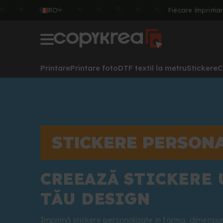
RO
Fiecare imprima
Printare
Printare foto
DTF textil la metru
Stickere
C
STICKERE PERSON
CREEAZĂ STICKERE 
TĂU DESIGN
Imprimă stickere personalizate în forma, dimensiune