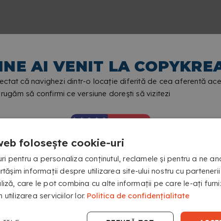
INE AI VENIT LA COPYKRE
ctat că navighezi dintr-o locație diferită de cea aferentă ace
e rugăm să confirmi ce versiune dorești să vizitezi
 SERVICIU?
 printarea stickerelor tale să fie și mai ușoară.
web folosește cookie-uri
i pentru a personaliza conținutul, reclamele și pentru a ne ana
MEA?
șim informații despre utilizarea site-ului nostru cu partenerii
aliză, care le pot combina cu alte informații pe care le-ați fur
MERGI LA COPYKREA USA
NTRU IMPRIMAREA AUTOCOLANTELOR?
 utilizarea serviciilor lor.
Politica de confidențialitate