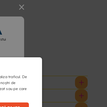
A
stui
liza traficul. De
 noștri de
nizat sau pe care