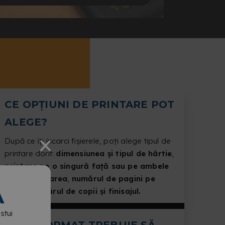
CE OPȚIUNI DE PRINTARE POT
ALEGE?
După ce îți încarci fișierele, poți alege tipul de
printare dorit:
dimensiunea și tipul de hârtie
,
printare pe o singură față sau pe ambele
fețe, orientarea
,
numărul de pagini pe
coală, numărul de copii și finisajul.
A
stui
ÎN CE FORMAT TREBUIE SĂ