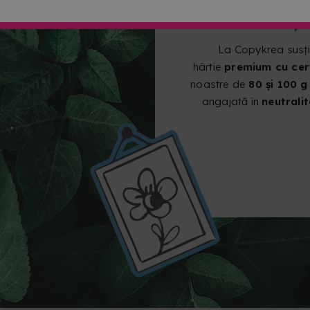
CONȘT
La Copykrea susți
hârtie
premium cu cert
noastre de
80 și 100 g
angajată în
neutrali