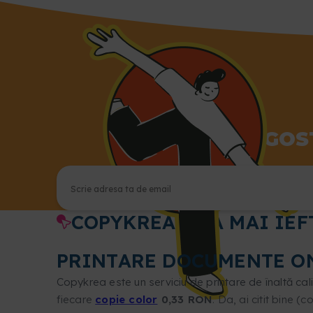
TE ÎNDRĂGOST
COPYKREA. CEA MAI IE
PRINTARE DOCUMENTE ON
Copykrea este un serviciu de printare de înaltă cali
fiecare
copie color
0,33 RON
. Da, ai citit bine 