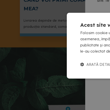
site. T
MEA?
Livrarea depinde de metoda de producție. Cu
Acest site 
producția standard, comanda ajunge în 5 până la
Folosim cookie-ur
8 zile zile lucrătoare.
asemenea, împărtă
publicitate și an
le-au colectat din
ARATĂ DETA