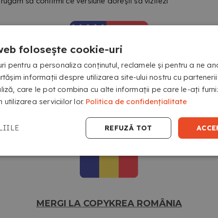
e rugăm să confirmi ce versiune dorești să vizitezi
Bineînțeles,
poți alege
, de asemenea,
între mai
web folosește cookie-uri
mult de 16 culori de spirale, copertă și spatele
i pentru a personaliza conținutul, reclamele și pentru a ne ana
copertei.
șim informații despre utilizarea site-ului nostru cu partenerii
aliză, care le pot combina cu alte informații pe care le-ați fur
MERGI LA COPYKREA USA
 utilizarea serviciilor lor.
Politica de confidențialitate
LIILE
REFUZĂ TOT
ACCE
ANGJAȚI 
ÎNCONJU
MERGI LA COPYKREA ROMÂNIA