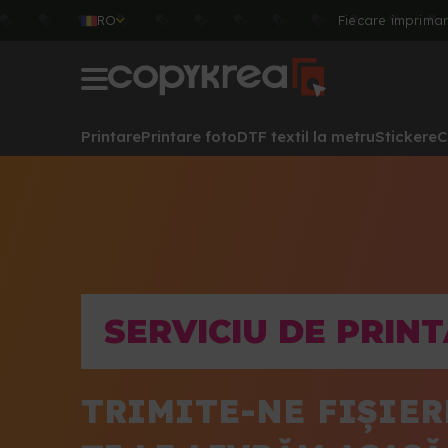
RO
Fiecare imprima
Printare
Printare foto
DTF textil la metru
Stickere
C
SERVICIU DE PRIN
TRIMITE-NE FIȘIER