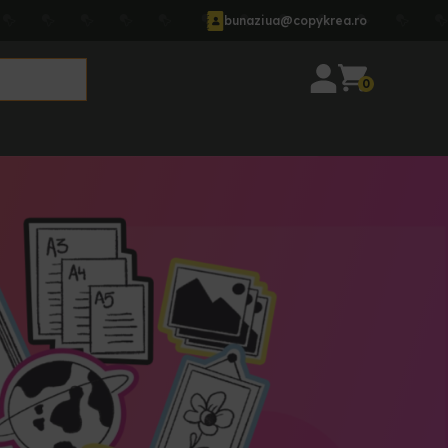
bunaziua@copykrea.ro
0