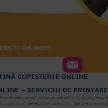
EȘTI DE NOI?
FTINĂ COPISTERIE ONLINE
LINE – SERVICIU DE PRINTARE
tate, cu cele mai mici prețuri de pe piață. Și nu glumim: fiecar
(compară și convinge-te singur). La noi nu umflăm prețurile și nu