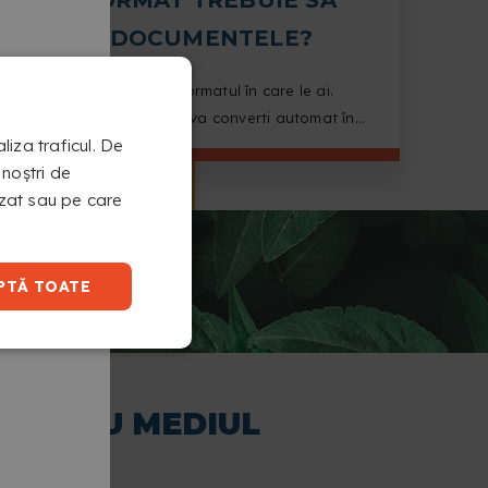
ÎNCARC DOCUMENTELE?
Încarcă fișierele tale în formatul în care le ai.
Configuratorul nostru le va converti automat în
liza traficul. De
PDF pentru printare.
 noștri de
nizat sau pe care
PTĂ TOATE
PENTRU MEDIUL
RĂTOR