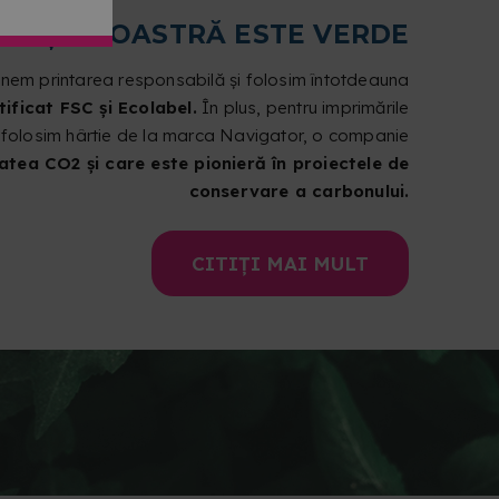
IINȚA NOASTRĂ ESTE VERDE
nem printarea responsabilă și folosim întotdeauna
ificat FSC și Ecolabel.
În plus, pentru imprimările
folosim hârtie de la marca Navigator, o companie
tatea CO2 și care este pionieră în proiectele de
conservare a carbonului.
CITIȚI MAI MULT