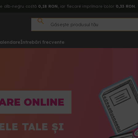
re alb-negru costă
0,18 RON
, iar fiecare imprimare color
0,33 RON.
alendare
Întrebări frecvente
TARE ONLINE
ELE TALE ȘI