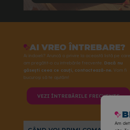
AI VREO ÎNTREBARE?
Ai îndoieli? Aruncă o privire la această listă pe car
am pregătit-o cu întrebările frecvente.
Dacă nu
găsești ceea ce cauți, contactează-ne.
Vom fi
bucuroși să te ajutăm!
VEZI ÎNTREBĂRILE FRECVENTE
B
Am dete
CÂND VOI PRIMI COMANDA