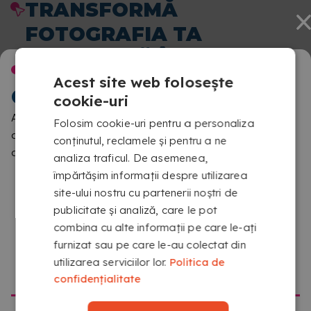
TRANSFORMĂ
FOTOGRAFIA TA
PREFERATĂ ÎNTR-UN
BINE AI VENIT LA
PUZZLE PE CARE VEI
Acest site web folosește
COPYKREA
cookie-uri
DORI SĂ-L ASAMBLEZI
Am detectat că navighezi dintr-o locație diferită de cea
Folosim cookie-uri pentru a personaliza
MEREU ȘI MEREU
aferentă acestui site. Te rugăm să confirmi ce versiune
conținutul, reclamele și pentru a ne
dorești să vizitezi
analiza traficul. De asemenea,
împărtășim informații despre utilizarea
site-ului nostru cu partenerii noștri de
publicitate și analiză, care le pot
combina cu alte informații pe care le-ați
furnizat sau pe care le-au colectat din
utilizarea serviciilor lor.
Politica de
MERGI LA COPYKREA USA
confidențialitate