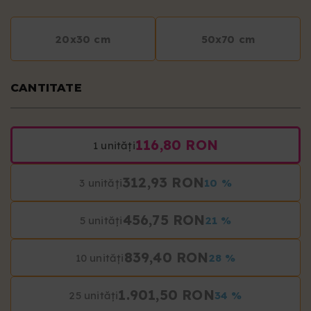
20x30 cm
50x70 cm
CANTITATE
116,80 RON
1 unități
312,93 RON
3 unități
10 %
456,75 RON
5 unități
21 %
839,40 RON
10 unități
28 %
1.901,50 RON
25 unități
34 %