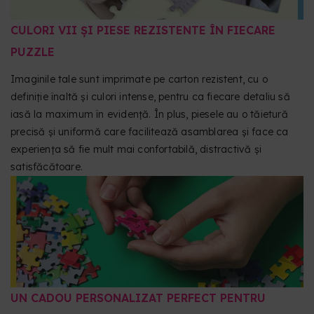
CULORI VII ȘI PIESE REZISTENTE ÎN FIECARE
PUZZLE
Imaginile tale sunt imprimate pe carton rezistent, cu o
definiție înaltă și culori intense, pentru ca fiecare detaliu să
iasă la maximum în evidență. În plus, piesele au o tăietură
precisă și uniformă care facilitează asamblarea și face ca
experiența să fie mult mai confortabilă, distractivă și
satisfăcătoare.
UN CADOU PERSONALIZAT PERFECT PENTRU