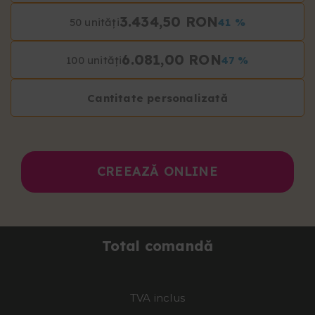
3.434,50 RON
50 unități
41 %
6.081,00 RON
100 unități
47 %
Cantitate personalizată
CREEAZĂ ONLINE
Total comandă
TVA inclus