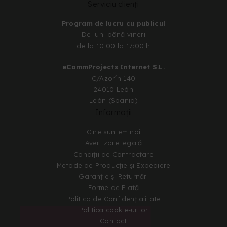
Serviciu clienți
Program de lucru cu publicul
De luni până vineri
de la 10:00 la 17:00 h
eCommProjects Internet S.L.
C/Azorín 140
24010 León
León (Spania)
Informații
Cine suntem noi
Avertizare legală
Condiții de Contractare
Metode de Producție și Expediere
Garanție și Returnări
Forme de Plată
Politica de Confidențialitate
Politica cookie-urilor
Contact