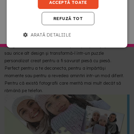
ACCEPTĂ TOATE
TRANSFORMĂ ORICE FOTOGRAFIE ÎNTR-UN
REFUZĂ TOT
PUZZLE UNIC
Transformă-ți amintirile preferate într-o experiență
MERGI LA COPYKREA ROMÂNIA
ARATĂ DETALIILE
distractivă și originală. Încarcă o fotografie de familie, o
imagine cu animalul tău de companie, un peisaj special
sau orice alt design și transformă-l într-un puzzle
personalizat creat pentru a fi savurat piesă cu piesă.
Perfect pentru a te deconecta, pentru a împărtăși
momente sau pentru a revedea amintiri într-un mod diferit.
Pentru că există fotografii care merită mai mult decât să
rămână pe telefon.