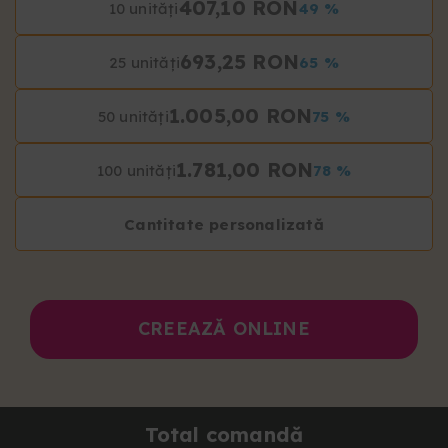
407,10 RON
10 unități
49 %
693,25 RON
25 unități
65 %
1.005,00 RON
50 unități
75 %
1.781,00 RON
100 unități
78 %
Cantitate personalizată
CREEAZĂ ONLINE
Total comandă