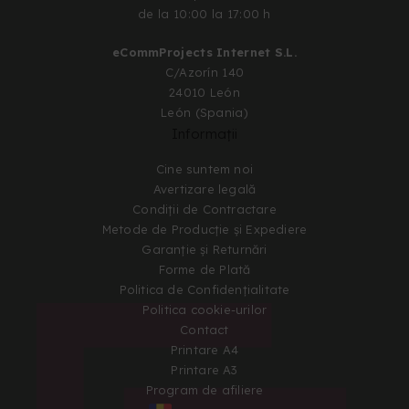
de la 10:00 la 17:00 h
eCommProjects Internet S.L.
C/Azorín 140
24010 León
León (Spania)
Informații
Cine suntem noi
Avertizare legală
Condiții de Contractare
Metode de Producție și Expediere
Garanție și Returnări
Forme de Plată
Politica de Confidențialitate
Politica cookie-urilor
Contact
Printare A4
Printare A3
Program de afiliere