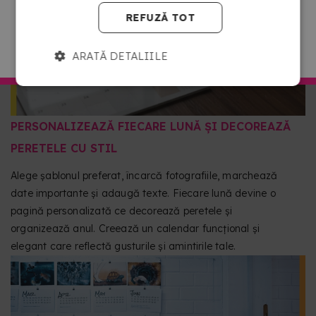
REFUZĂ TOT
MERGI LA COPYKREA ROMÂNIA
ARATĂ DETALIILE
PERSONALIZEAZĂ FIECARE LUNĂ ȘI DECOREAZĂ
PERETELE CU STIL
Alege șablonul preferat, încarcă fotografiile, marchează
date importante și adaugă texte. Fiecare lună devine o
pagină personalizată ce decorează peretele și
organizează anul. Creează un calendar funcțional și
elegant care reflectă gusturile și amintirile tale.