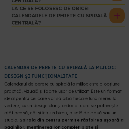
CENTRALĂ?
LA CE SE FOLOSESC DE OBICEI
CALENDARELE DE PERETE CU SPIRALĂ
CENTRALĂ?
CALENDAR DE PERETE CU SPIRALĂ LA MIJLOC:
DESIGN ȘI FUNCȚIONALITATE
Calendarul de perete cu spirală la mijloc este o opțiune
practică, vizuală și foarte ușor de utilizat. Este un format
ideal pentru cei care vor să aibă fiecare lună mereu la
vedere, cu un design clar și ordonat care se potrivește
atât acasă, cât și într-un birou, o sală de clasă sau un
studio.
Spirala din centru permite răsfoirea ușoară a
paginilor, menținerea lor complet plate și