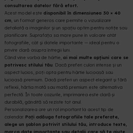
consultarea datelor fără efort.
Acest model este
disponibil în dimensiunea 30 × 40
cm
, un format generos care permite o vizualizare
detaliată a imaginilor și un spațiu optim pentru notițe sau
planificare. Suprafața sa mare pune în valoare atât
fotografiile, cât și datele importante — ideal pentru o
privire clară asupra întregii luni.
Când vine vorba de hârtie,
ai mai multe opțiuni care se
potrivesc stilului tău
. Dacă preferi culori intense și un
aspect lucios, poți opta pentru hârtie lucioasă sau
lucioasă premium. Dacă preferi un aspect elegant și fără
reflexii, hârtia mată sau mată premium este alternativa
perfectă. În toate cazurile, imprimarea este clară și
durabilă, gândită să reziste tot anul.
Personalizarea are un rol important la acest tip de
calendar.
Poți adăuga fotografiile tale preferate,
alege un șablon potrivit stilului tău, introduce texte,
marca date importante sau detalii care să te ajute