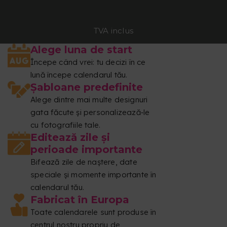
TVA inclus
Alege luna de start
Începe când vrei: tu decizi în ce
lună începe calendarul tău.
Şabloane predefinite
Alege dintre mai multe designuri
gata făcute și personalizează‑le
cu fotografiile tale.
Editează zile şi
perioade importante
Bifează zile de naştere, date
speciale şi momente importante în
calendarul tău.
Fabricat în Europa
Toate calendarele sunt produse în
centrul nostru propriu de