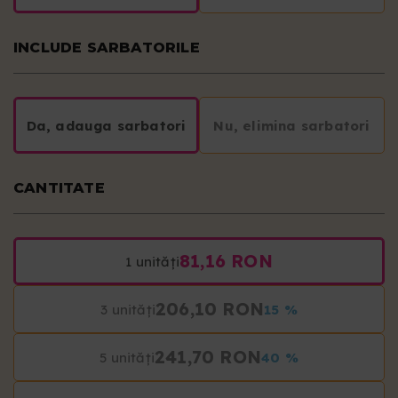
INCLUDE SARBATORILE
Da, adauga sarbatori
Nu, elimina sarbatori
CANTITATE
81,16 RON
1 unități
206,10 RON
3 unități
15 %
241,70 RON
5 unități
40 %