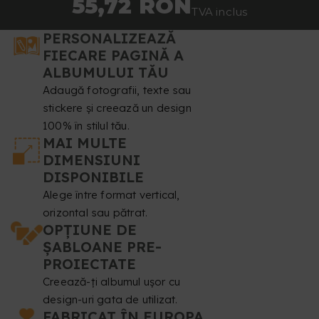
55,72 RON
TVA inclus
PERSONALIZEAZĂ
FIECARE PAGINĂ A
ALBUMULUI TĂU
Adaugă fotografii, texte sau
stickere și creează un design
100% în stilul tău.
MAI MULTE
DIMENSIUNI
DISPONIBILE
Alege între format vertical,
orizontal sau pătrat.
OPȚIUNE DE
ȘABLOANE PRE-
PROIECTATE
Creează-ți albumul ușor cu
design-uri gata de utilizat.
FABRICAT ÎN EUROPA