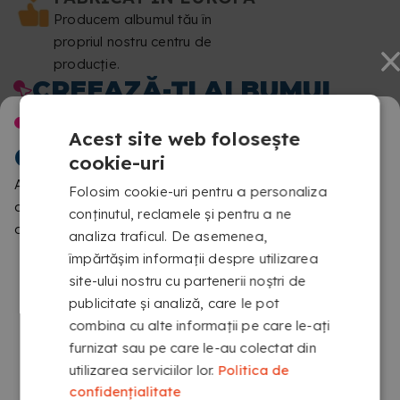
Producem albumul tău în
propriul nostru centru de
producție.
CREEAZĂ-ȚI ALBUMUL
FOTO PERSONALIZAT CU
BINE AI VENIT LA
Acest site web folosește
LEGĂTURĂ ÎN SPIRALĂ
COPYKREA
cookie-uri
WIRE-O
Am detectat că navighezi dintr-o locație diferită de cea
Folosim cookie-uri pentru a personaliza
aferentă acestui site. Te rugăm să confirmi ce versiune
conținutul, reclamele și pentru a ne
dorești să vizitezi
analiza traficul. De asemenea,
împărtășim informații despre utilizarea
site-ului nostru cu partenerii noștri de
publicitate și analiză, care le pot
combina cu alte informații pe care le-ați
furnizat sau pe care le-au colectat din
utilizarea serviciilor lor.
Politica de
MERGI LA COPYKREA USA
confidențialitate