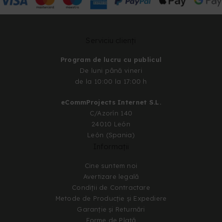
Serviciu clienți
Program de lucru cu publicul
De luni până vineri
de la 10:00 la 17:00 h
eCommProjects Internet S.L.
C/Azorín 140
24010 León
León (Spania)
Informații
Cine suntem noi
Avertizare legală
Condiții de Contractare
Metode de Producție și Expediere
Garanție și Returnări
Forme de Plată