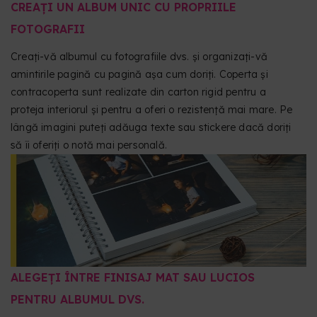
CREAȚI UN ALBUM UNIC CU PROPRIILE
FOTOGRAFII
Creați-vă albumul cu fotografiile dvs. și organizați-vă
amintirile pagină cu pagină așa cum doriți. Coperta și
contracoperta sunt realizate din carton rigid pentru a
proteja interiorul și pentru a oferi o rezistență mai mare. Pe
lângă imagini puteți adăuga texte sau stickere dacă doriți
să îi oferiți o notă mai personală.
ALEGEȚI ÎNTRE FINISAJ MAT SAU LUCIOS
PENTRU ALBUMUL DVS.